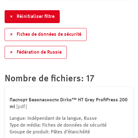
Bosnie-Herzégovine
Bulgarie
×
Réinitialiser filtre
Chypre
Cité du Vatican
×
Fiches de données de sécurité
Croatie
Danemark
×
Fédération de Russie
Espagne
Estonie
Fédération de Russie
Nombre de fichiers: 17
Finlande
France
Grèce
Паспорт Безопасности Dirko™ HT Grey ProfiPress 200
ml
[pdf]
Hongrie
Irlande
Langue: Indépendant de la langue, Russe
Islande
Type de média: Fiches de données de sécurité
Groupe de produit: Pâtes d’étanchéité
Italie