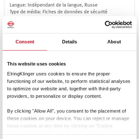
Royaume-Uni
Langue: Indépendant de la langue, Russe
Type de média: Fiches de données de sécurité
Saint-Marin
Groupe de produit: Adhésifs
Serbie
Slovaquie
Télécharger
Slovénie
Consent
Details
About
Suède
Suisse
This website uses cookies
Turquie
Паспорт Безопасности LiqRep Metal Part B - Resin
ElringKlinger uses cookies to ensure the proper
Ukraine
[pdf]
functioning of our website, to perform statistical analyses
Langue: Indépendant de la langue, Russe
to optimize our website and, together with third-party
Type de média: Fiches de données de sécurité
providers, to personalize or display content.
Groupe de produit: Adhésifs
By clicking
"Allow All"
, you consent to the placement of
Télécharger
these cookies on your device. You can reject or manage
these cookies at any time by clicking on
"Cookie
Settings"
, which will be displayed in a reduced size on