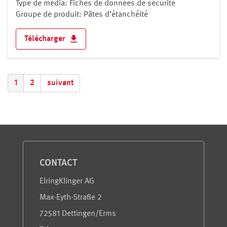
Type de média: Fiches de données de sécurité
Groupe de produit: Pâtes d’étanchéité
Télécharger
1
2
suivant
Service et information
CONTACT
ElringKlinger AG
Max-Eyth-Straße 2
72581 Dettingen/Erms