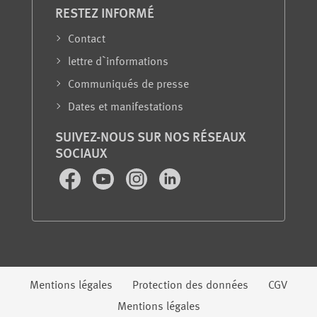
RESTEZ INFORMÉ
Contact
lettre d`informations
Communiqués de presse
Dates et manifestations
SUIVEZ-NOUS SUR NOS RÉSEAUX
SOCIAUX
Facebook
Youtube
Instagram
LinkedIn
Informations juridiques
Mentions légales
Protection des données
CGV
Mentions légales