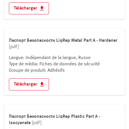
Kosovo
Télécharger
Lettonie
Liechtenstein
Lituanie
Luxembourg
Паспорт Безопасности LiqRep Metal Part A - Hardener
Macédoine du Nord
[pdf]
Malte
Langue: Indépendant de la langue, Russe
Moldavie
Type de média: Fiches de données de sécurité
Monaco
Groupe de produit: Adhésifs
Monténégro
Télécharger
Norvège
Pays-Bas
Pologne
Portugal
Паспорт Безопасности LiqRep Plastic Part A -
République tchèque
Isocyanate
[pdf]
Roumanie