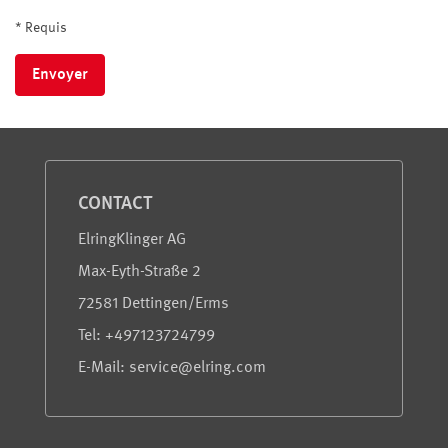
* Requis
Envoyer
Service et information
CONTACT
ElringKlinger AG
Max-Eyth-Straße 2
72581 Dettingen/Erms
Tel: +497123724799
E-Mail: service@elring.com