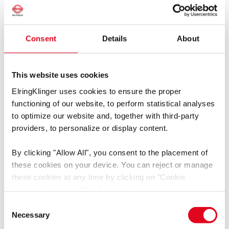
Prénom
*
Consent
Details
About
Nom
*
This website uses cookies
ElringKlinger uses cookies to ensure the proper
functioning of our website, to perform statistical analyses
Société
to optimize our website and, together with third-party
providers, to personalize or display content.
Rue
*
By clicking
"Allow All"
, you consent to the placement of
these cookies on your device. You can reject or manage
these cookies at any time by clicking on
"Cookie
Settings"
, which will be displayed in a reduced size on
N°
*
the website (circle on the left side of the screen).
Consent
Depending on the cookie preferences you choose, the full
Necessary
Selection
functionality or personalized user experience of this