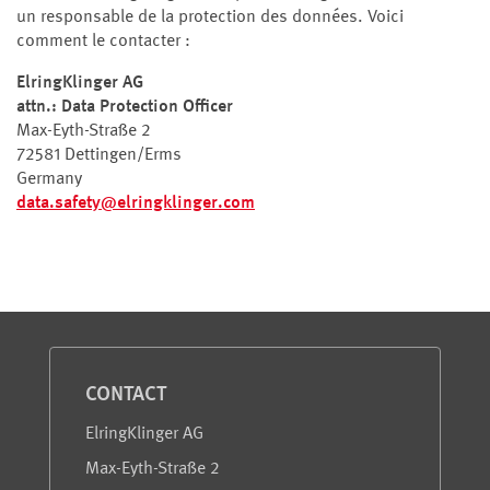
un responsable de la protection des données. Voici
comment le contacter :
ElringKlinger AG
attn.: Data Protection Officer
Max-Eyth-Straße 2
72581 Dettingen/Erms
Germany
data.safety
@
elringklinger
.
com
Service et information
CONTACT
ElringKlinger AG
Max-Eyth-Straße 2