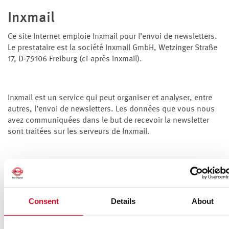
Inxmail
Ce site Internet emploie Inxmail pour l’envoi de newsletters.
Le prestataire est la société Inxmail GmbH, Wetzinger Straße
17, D-79106 Freiburg (ci-après Inxmail).
Inxmail est un service qui peut organiser et analyser, entre
autres, l’envoi de newsletters. Les données que vous nous
avez communiquées dans le but de recevoir la newsletter
sont traitées sur les serveurs de Inxmail.
Analyse des données par Inxmail
À l’aide de Inxmail il nous est possible d’analyser nos
Consent
Details
About
campagnes de newsletters. Par exemple nous pouvons voir
si un message de newsletter a été ouvert et quel lien a été
éventuellement cliqué. De cette manière nous pouvons