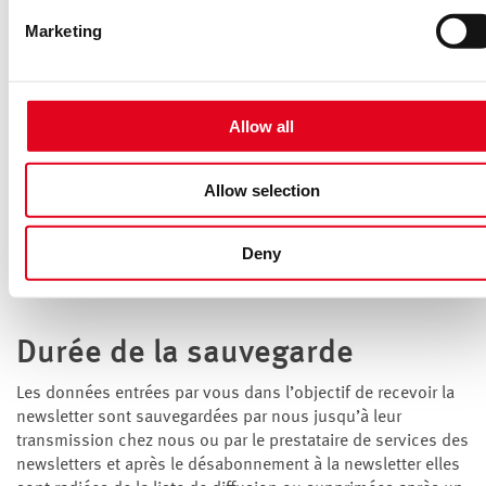
local authorities and that your data subject rights may not be
Marketing
enforced.
Vous trouverez la déclaration de protection des données de
For more information, see the
privacy notice
Inxmail sous :
https://www.inxmail.de/datenschutz
.
Allow all
Base légale
Allow selection
Le traitement des données est réalisé sur la base de votre
accord (art. 6, paragraphe 1 litt. a RGPD). Vous pouvez à tout
Deny
moment annuler cet accord.
Durée de la sauvegarde
Les données entrées par vous dans l’objectif de recevoir la
newsletter sont sauvegardées par nous jusqu’à leur
transmission chez nous ou par le prestataire de services des
newsletters et après le désabonnement à la newsletter elles